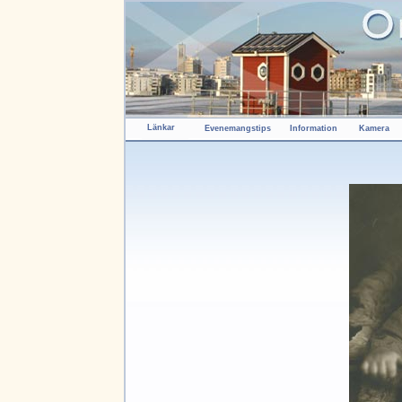
Länkar
Evenemangstips
Information
Kamera