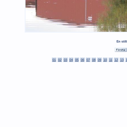
En stil
01
02
03
04
05
06
07
08
09
10
11
12
13