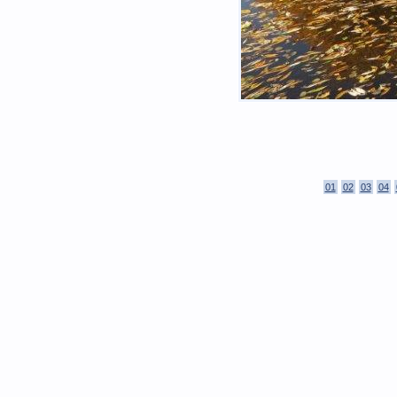
01
02
03
04