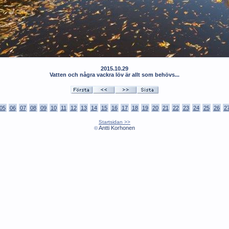
2015.10.29
Vatten och några vackra löv är allt som behövs...
05
06
07
08
09
10
11
12
13
14
15
16
17
18
19
20
21
22
23
24
25
26
2
Startsidan >>
Antti Korhonen
©