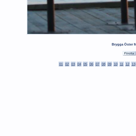
Brygga Öster Mä
01
02
03
04
05
06
07
08
09
10
11
12
13