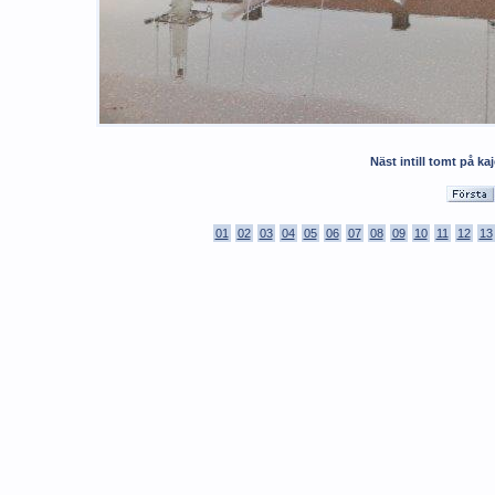
Näst intill tomt på ka
01
02
03
04
05
06
07
08
09
10
11
12
13